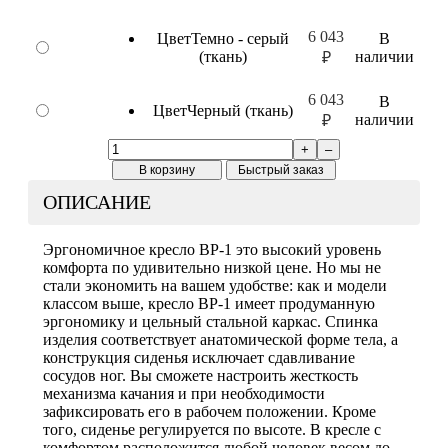
6 043
Цвет
Темно - серый
В
(ткань)
наличии
₽
6 043
В
Цвет
Черный (ткань)
наличии
₽
+
–
В корзину
Быстрый заказ
ОПИСАНИЕ
Эргономичное кресло BP-1 это высокий уровень
комфорта по удивительно низкой цене. Но мы не
стали экономить на вашем удобстве: как и модели
классом выше, кресло BP-1 имеет продуманную
эргономику и цельный стальной каркас. Спинка
изделия соответствует анатомической форме тела, а
конструкция сиденья исключает сдавливание
сосудов ног. Вы сможете настроить жесткость
механизма качания и при необходимости
зафиксировать его в рабочем положении. Кроме
того, сиденье регулируется по высоте. В кресле с
комфортом расположится любой человек весом до