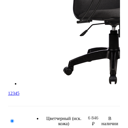
1
2
3
4
5
6 846
Цвет
черный (иск.
В
кожа)
наличии
₽